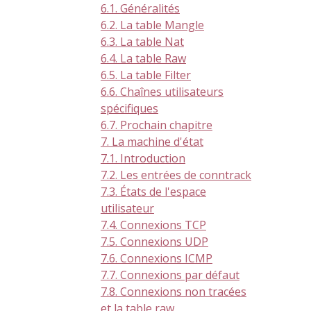
6.1. Généralités
6.2. La table Mangle
6.3. La table Nat
6.4. La table Raw
6.5. La table Filter
6.6. Chaînes utilisateurs
spécifiques
6.7. Prochain chapitre
7. La machine d'état
7.1. Introduction
7.2. Les entrées de conntrack
7.3. États de l'espace
utilisateur
7.4. Connexions TCP
7.5. Connexions UDP
7.6. Connexions ICMP
7.7. Connexions par défaut
7.8. Connexions non tracées
et la table raw