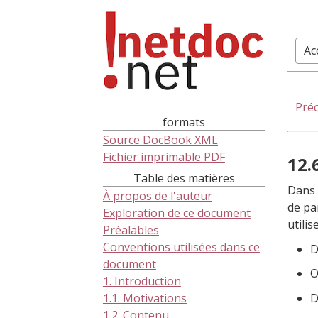
Ac
Pré
formats
Source DocBook XML
Fichier imprimable PDF
12.
Table des matières
Dans 
À propos de l'auteur
de pa
Exploration de ce document
utili
Préalables
Conventions utilisées dans ce
D
document
O
1. Introduction
D
1.1. Motivations
1.2. Contenu