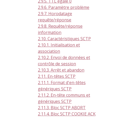
2.9.5. TTL égale 0
2.9.6. Paramètre problème
2.9.7. Horodatage
requête/réponse
2.9.8. Requête/réponse
information
2.10. Caractéristiques SCTP
2.10.1. Initialisation et
association
2.10.2. Envoi de données et
contrôle de session
2.10.3. Arrêt et abandon
2.11. En-têtes SCTP
2.11.1. Format d'en-têtes
génériques SCTP
2.11.2. En-tête communs et
génériques SCTP
2.11.3. Bloc SCTP ABORT
2.11.4. Bloc SCTP COOKIE ACK