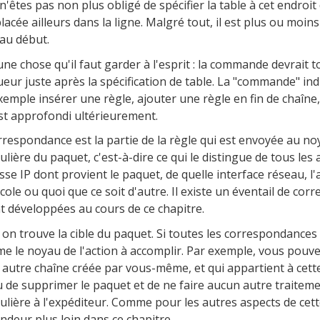
n'êtes pas non plus obligé de spécifier la table à cet endroit 
lacée ailleurs dans la ligne. Malgré tout, il est plus ou moins
 au début.
a une chose qu'il faut garder à l'esprit : la commande devrait
gueur juste après la spécification de table. La "commande" in
xemple insérer une règle, ajouter une règle en fin de chaîn
est approfondi ultérieurement.
rrespondance est la partie de la règle qui est envoyée au noy
culière du paquet, c'est-à-dire ce qui le distingue de tous le
esse IP dont provient le paquet, de quelle interface réseau, l'
cole ou quoi que ce soit d'autre. Il existe un éventail de cor
t développées au cours de ce chapitre.
, on trouve la cible du paquet. Si toutes les correspondances
me le noyau de l'action à accomplir. Par exemple, vous pouv
 autre chaîne créée par vous-même, et qui appartient à cette
 de supprimer le paquet et de ne faire aucun autre traitem
culière à l'expéditeur. Comme pour les autres aspects de cette
ndeur plus loin dans ce chapitre.