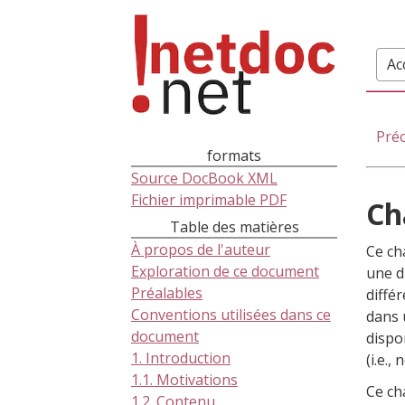
Ac
Pré
formats
Source DocBook XML
Fichier imprimable PDF
Ch
Table des matières
À propos de l'auteur
Ce ch
Exploration de ce document
une d
Préalables
diffé
Conventions utilisées dans ce
dans 
document
dispo
1. Introduction
(i.e.,
1.1. Motivations
Ce ch
1.2. Contenu