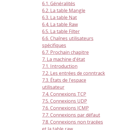
6.1. Généralités
6.2. La table Mangle
6.3. La table Nat
6.4. La table Raw
6.5. La table Filter
6.6. Chaînes utilisateurs
spécifiques
6.7. Prochain chapitre
7. La machine d'état
7.1. Introduction
7.2. Les entrées de conntrack
7.3. États de l'espace
utilisateur
7.4. Connexions TCP
7.5. Connexions UDP
7.6. Connexions ICMP
7.7. Connexions par défaut
7.8. Connexions non tracées
et la table raw