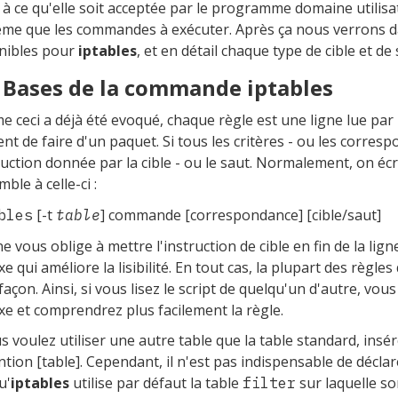
 à ce qu'elle soit acceptée par le programme domaine utilis
me que les commandes à exécuter. Après ça nous verrons da
nibles pour
iptables
, et en détail chaque type de cible et de 
. Bases de la commande iptables
 ceci a déjà été evoqué, chaque règle est une ligne lue par 
ent de faire d'un paquet. Si tous les critères - ou les corres
truction donnée par la cible - ou le saut. Normalement, on écr
ble à celle-ci :
[-t
] commande [correspondance] [cible/saut]
bles
table
ne vous oblige à mettre l'instruction de cible en fin de la lig
xe qui améliore la lisibilité. En tout cas, la plupart des règl
 façon. Ainsi, si vous lisez le script de quelqu'un d'autre, v
xe et comprendrez plus facilement la règle.
s voulez utiliser une autre table que la table standard, insére
ntion [table]. Cependant, il n'est pas indispensable de déclare
u'
iptables
utilise par défaut la table
sur laquelle s
filter