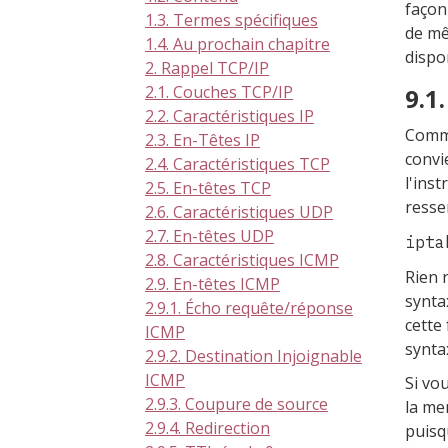
façon
1.3. Termes spécifiques
de mê
1.4. Au prochain chapitre
dispo
2. Rappel TCP/IP
2.1. Couches TCP/IP
9.1
2.2. Caractéristiques IP
Comme
2.3. En-Têtes IP
convi
2.4. Caractéristiques TCP
l'ins
2.5. En-têtes TCP
ressem
2.6. Caractéristiques UDP
2.7. En-têtes UDP
ipta
2.8. Caractéristiques ICMP
Rien 
2.9. En-têtes ICMP
synta
2.9.1. Écho requête/réponse
cette
ICMP
synta
2.9.2. Destination Injoignable
ICMP
Si vou
2.9.3. Coupure de source
la me
2.9.4. Redirection
puisq