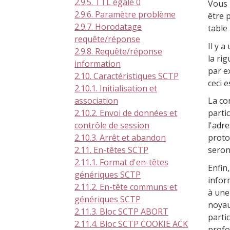
2.9.5. TTL égale 0
Vous 
2.9.6. Paramètre problème
être p
2.9.7. Horodatage
table
requête/réponse
Il y 
2.9.8. Requête/réponse
la ri
information
par e
2.10. Caractéristiques SCTP
ceci 
2.10.1. Initialisation et
La co
association
parti
2.10.2. Envoi de données et
l'adr
contrôle de session
proto
2.10.3. Arrêt et abandon
seron
2.11. En-têtes SCTP
2.11.1. Format d'en-têtes
Enfin
génériques SCTP
infor
2.11.2. En-tête communs et
à une
génériques SCTP
noyau
2.11.3. Bloc SCTP ABORT
parti
2.11.4. Bloc SCTP COOKIE ACK
profo