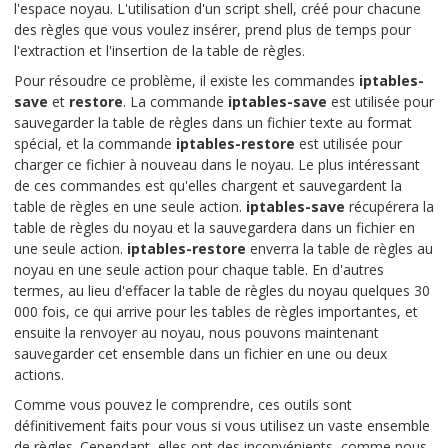
l'espace noyau. L'utilisation d'un script shell, créé pour chacune
des règles que vous voulez insérer, prend plus de temps pour
l'extraction et l'insertion de la table de règles.
Pour résoudre ce problème, il existe les commandes
iptables-
save
et
restore
. La commande
iptables-save
est utilisée pour
sauvegarder la table de règles dans un fichier texte au format
spécial, et la commande
iptables-restore
est utilisée pour
charger ce fichier à nouveau dans le noyau. Le plus intéressant
de ces commandes est qu'elles chargent et sauvegardent la
table de règles en une seule action.
iptables-save
récupérera la
table de règles du noyau et la sauvegardera dans un fichier en
une seule action.
iptables-restore
enverra la table de règles au
noyau en une seule action pour chaque table. En d'autres
termes, au lieu d'effacer la table de règles du noyau quelques 30
000 fois, ce qui arrive pour les tables de règles importantes, et
ensuite la renvoyer au noyau, nous pouvons maintenant
sauvegarder cet ensemble dans un fichier en une ou deux
actions.
Comme vous pouvez le comprendre, ces outils sont
définitivement faits pour vous si vous utilisez un vaste ensemble
de règles. Cependant, elles ont des inconvénients, comme nous