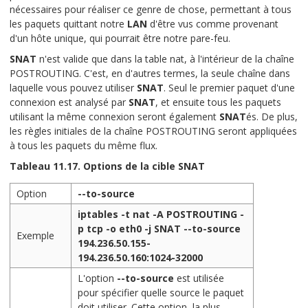
nécessaires pour réaliser ce genre de chose, permettant à tous
les paquets quittant notre
LAN
d'être vus comme provenant
d'un hôte unique, qui pourrait être notre pare-feu.
SNAT
n'est valide que dans la table nat, à l'intérieur de la chaîne
POSTROUTING. C'est, en d'autres termes, la seule chaîne dans
laquelle vous pouvez utiliser
SNAT
. Seul le premier paquet d'une
connexion est analysé par
SNAT
, et ensuite tous les paquets
utilisant la même connexion seront également
SNAT
és. De plus,
les règles initiales de la chaîne POSTROUTING seront appliquées
à tous les paquets du même flux.
Tableau 11.17. Options de la cible SNAT
Option
--to-source
iptables -t nat -A POSTROUTING -
p tcp -o eth0 -j SNAT --to-source
Exemple
194.236.50.155-
194.236.50.160:1024-32000
L'option
--to-source
est utilisée
pour spécifier quelle source le paquet
doit utiliser. Cette option, la plus